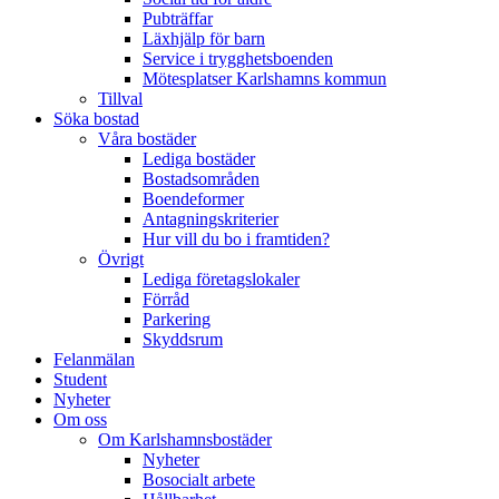
för
Pubträffar
att
Läxhjälp för barn
öppna
Service i trygghetsboenden
en
Mötesplatser Karlshamns kommun
tillgänglighetsmeny.
Tillval
Söka bostad
Våra bostäder
Lediga bostäder
Bostadsområden
Boendeformer
Antagningskriterier
Hur vill du bo i framtiden?
Övrigt
Lediga företagslokaler
Förråd
Parkering
Skyddsrum
Felanmälan
Student
Nyheter
Om oss
Om Karlshamnsbostäder
Nyheter
Bosocialt arbete