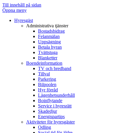
Observera:
Till innehåll på sidan
Denna
Öppna meny
webbplats
Hyresgäst
innehåller
Administrativa tjänster
ett
Bostadsbidrag
tillgänglighetssystem.
Felanmälan
Tryck
Uppsägning
på
Betala hyran
Control-
Tvättstuga
F11
Blanketter
för
Boendeinformation
att
TV och bredband
anpassa
Tillval
webbplatsen
Parkering
till
Bilpoolen
synskadade
Hyr förråd
som
Lägenhetsunderhåll
använder
Boinflytande
en
Service i hyresrätt
skärmläsare;
Skadedjur
Tryck
Energispartips
på
Aktiviteter för hyresgäster
Control-
Odling
F10
Social tid för äldre