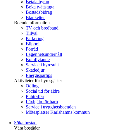
Betala hyran
Boka tvättstuga
Bostadsbidrag
Blanketter
Boendeinformation
TV och bredband
Tillval
Parkering
Bilpool
Förråd
Lägenhetsunderhåll
Boinflytande
Service i hyresrätt
Skadedjur
Energispartips
Aktiviteter för hyresgäster
Odling
Social tid för äldre
Pubträffar
Läxhjälp för barn
Service i trygghetsboenden
Mötesplatser Karlshamns kommun
Söka bostad
Våra bostäder