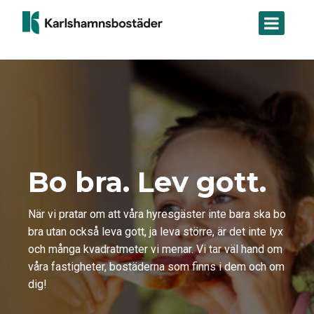
O
ä
b
r
s
m
e
l
r
ä
v
s
e
a
r
r
a
e
:
D
e
Bo bra. Lev gott.
n
n
a
När vi pratar om att våra hyresgäster inte bara ska bo
w
bra utan också leva gott, ja leva större, är det inte lyx
e
och många kvadratmeter vi menar. Vi tar väl hand om
b
våra fastigheter, bostäderna som finns i dem och om
b
dig!
p
l