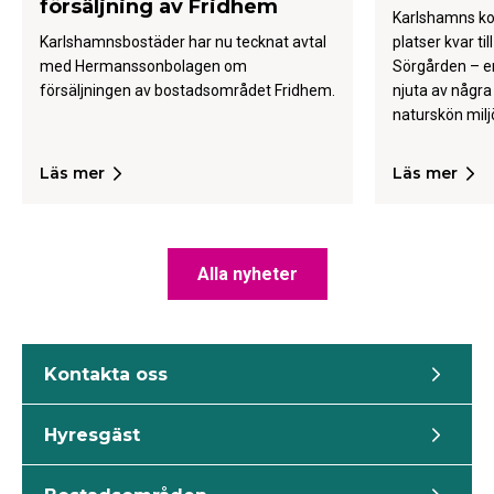
försäljning av Fridhem
Karlshamns k
Karlshamnsbostäder har nu tecknat avtal
platser kvar ti
med Hermanssonbolagen om
Sörgården – en
försäljningen av bostadsområdet Fridhem.
njuta av någr
naturskön milj
Läs mer
Läs mer
Alla nyheter
Kontakta oss
Hyresgäst