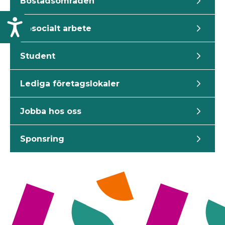
Bostadsområden
T
Bosocialt arbete
i
l
l
Student
g
ä
Lediga företagslokaler
n
g
l
Jobba hos oss
i
g
Sponsring
h
e
t