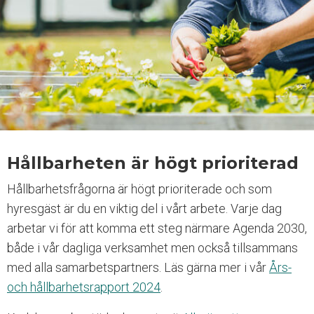
a
t
s
i
n
n
e
h
å
l
l
Hållbarheten är högt prioriterad
e
r
Hållbarhetsfrågorna är högt prioriterade och som
e
hyresgäst är du en viktig del i vårt arbete. Varje dag
t
t
arbetar vi för att komma ett steg närmare Agenda 2030,
t
både i vår dagliga verksamhet men också tillsammans
i
med alla samarbetspartners. Läs gärna mer i vår
Års-
l
l
och hållbarhetsrapport 2024
.
g
ä