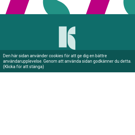
g
l
i
g
h
e
t
Den här sidan använder cookies för att ge dig en bättre
användarupplevelse. Genom att använda sidan godkänner du detta.
(Klicka för att stänga)
Hyresgäst
Söka bostad
Felanmälan
Student
Nyheter
Om oss
Kontakt