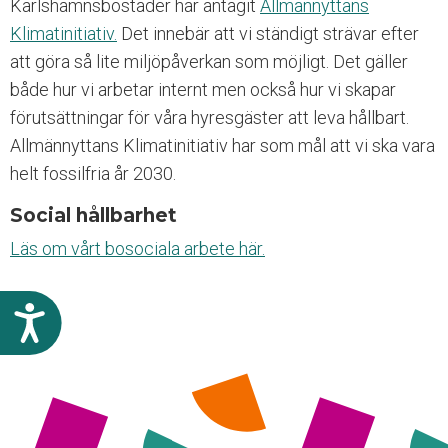
Karlshamnsbostäder har antagit
Allmännyttans
n
Klimatinitiativ.
Det innebär att vi ständigt strävar efter
g
l
att göra så lite miljöpåverkan som möjligt. Det gäller
i
både hur vi arbetar internt men också hur vi skapar
g
förutsättningar för våra hyresgäster att leva hållbart.
h
e
Allmännyttans Klimatinitiativ har som mål att vi ska vara
t
helt fossilfria år 2030.
s
s
Social hållbarhet
y
Läs om vårt bosociala arbete här.
s
t
e
m
T
.
i
l
l
g
ä
n