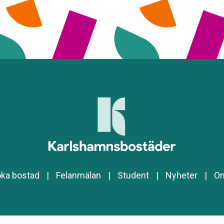
ka bostad
|
Felanmälan
|
Student
|
Nyheter
|
O