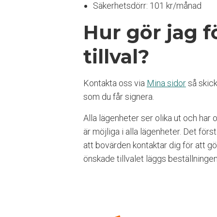
Säkerhetsdörr: 101 kr/månad
n
g
Hur gör jag fö
l
i
g
tillval?
h
e
t
Kontakta oss via
Mina sidor
så skicka
s
som du får signera.
s
y
Alla lägenheter ser olika ut och har ol
s
t
är möjliga i alla lägenheter. Det förs
e
att bovärden kontaktar dig för att 
m
önskade tillvalet läggs beställningen
.
T
r
y
c
k