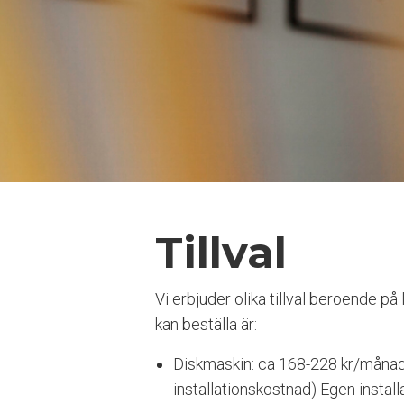
a
t
s
i
n
n
e
h
å
l
l
e
r
Tillval
e
t
t
Vi erbjuder olika tillval beroende p
t
kan beställa är:
i
l
l
Diskmaskin: ca
168-228
kr/månad 
g
installationskostnad) Egen installat
ä