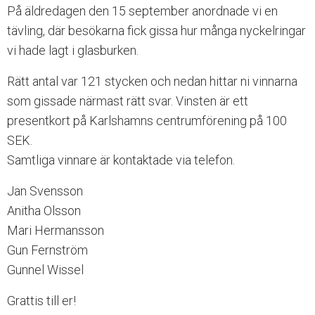
På äldredagen den 15 september anordnade vi en
n
g
tävling, där besökarna fick gissa hur många nyckelringar
l
vi hade lagt i glasburken.
i
g
Rätt antal var 121 stycken och nedan hittar ni vinnarna
h
e
som gissade närmast rätt svar. Vinsten är ett
t
presentkort på Karlshamns centrumförening på 100
s
SEK.
s
y
Samtliga vinnare är kontaktade via telefon.
s
t
Jan Svensson
e
Anitha Olsson
m
Mari Hermansson
.
Gun Fernström
Gunnel Wissel
Grattis till er!