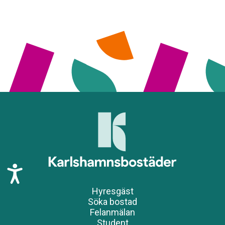
T
i
l
Hyresgäst
l
Söka bostad
g
Felanmälan
Student
ä