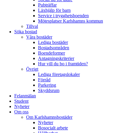
Pubträffar
Läxhjälp för barn
Service i trygghetsboenden
Mötesplatser Karlshamns kommun
Tillval
Söka bostad
Våra bostäder
Lediga bostäder
Bostadsområden
Boendeformer
Antagningskriterier
Hur vill du bo i framtiden?
Övrigt
Lediga företagslokaler
Förråd
Parkering
Skyddsrum
Felanmälan
Student
Nyheter
Om oss
Om Karlshamnsbostäder
Nyheter
Bosocialt arbete