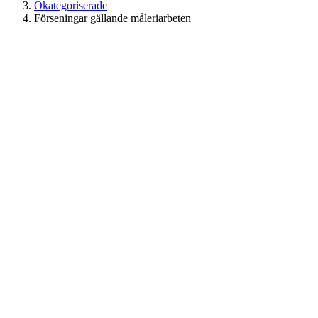
Okategoriserade
Förseningar gällande måleriarbeten