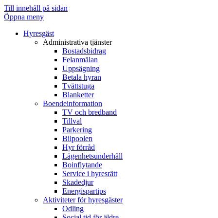
Observera:
Till innehåll på sidan
Denna
Öppna meny
webbplats
Hyresgäst
innehåller
Administrativa tjänster
ett
Bostadsbidrag
tillgänglighetssystem.
Felanmälan
Uppsägning
Betala hyran
Tvättstuga
Blanketter
Boendeinformation
TV och bredband
Tillval
Parkering
Bilpoolen
Hyr förråd
Lägenhetsunderhåll
Boinflytande
Service i hyresrätt
Skadedjur
Energispartips
Aktiviteter för hyresgäster
Odling
Social tid för äldre