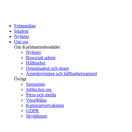
Felanmälan
Student
Nyheter
Om oss
Om Karlshamnsbostäder
Nyheter
Bosocialt arbete
Hållbarhet
Organisation och ägare
Årsredovisning och hållbarhetsrapport
Övrigt
Sponsring
Jobba hos oss
Press och media
Visselblåsa
Kameraövervakning
GDPR
Skyddsrum