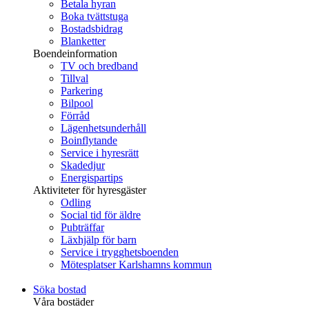
Betala hyran
Boka tvättstuga
Bostadsbidrag
Blanketter
Boendeinformation
TV och bredband
Tillval
Parkering
Bilpool
Förråd
Lägenhetsunderhåll
Boinflytande
Service i hyresrätt
Skadedjur
Energispartips
Aktiviteter för hyresgäster
Odling
Social tid för äldre
Pubträffar
Läxhjälp för barn
Service i trygghetsboenden
Mötesplatser Karlshamns kommun
Söka bostad
Våra bostäder