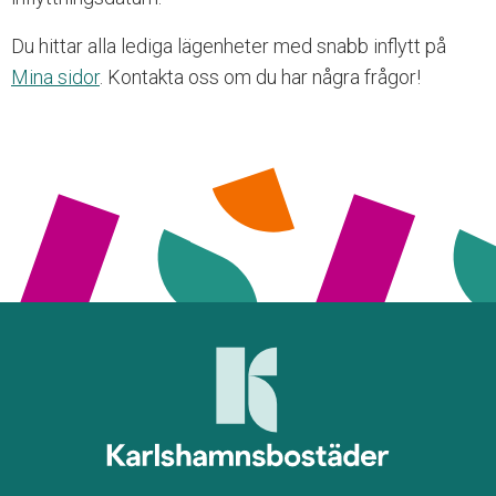
n
g
Du hittar alla lediga lägenheter med snabb inflytt på
l
Mina sidor
. Kontakta oss om du har några frågor!
i
g
h
e
t
s
s
y
s
t
e
m
.