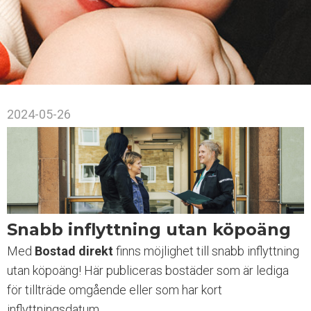
a
t
s
i
n
n
e
h
2024-05-26
å
l
l
e
r
e
t
t
Snabb inflyttning utan köpoäng
t
i
Med
Bostad direkt
finns möjlighet till snabb inflyttning
l
utan köpoäng! Här publiceras bostäder som är lediga
l
för tillträde omgående eller som har kort
g
ä
inflyttningsdatum.