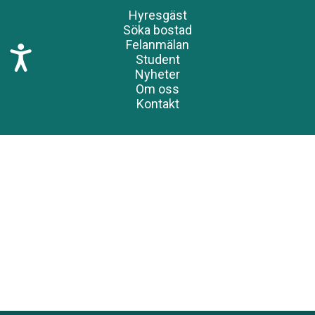
Hyresgäst
Söka bostad
Felanmälan
T
Student
i
Nyheter
l
Om oss
l
Kontakt
g
ä
n
g
l
i
g
h
e
t