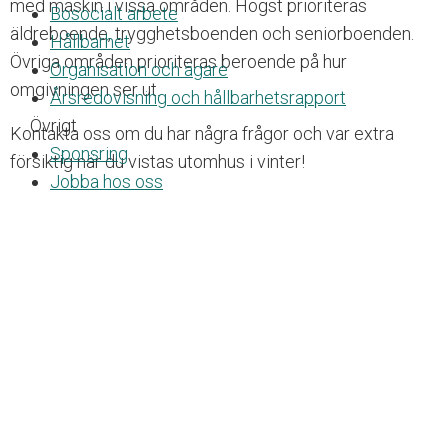
e
med maskin i vissa områden. Högst prioriteras
Bosocialt arbete
t
äldreboende, trygghetsboenden och seniorboenden.
Hållbarhet
Övriga områden prioriteras beroende på hur
Organisation och ägare
omgivningen ser ut.
Årsredovisning och hållbarhetsrapport
Övrigt
Kontakta oss om du har några frågor och var extra
Sponsring
försiktig när du vistas utomhus i vinter!
Jobba hos oss
Press och media
Visselblåsa
Kameraövervakning
GDPR
Skyddsrum