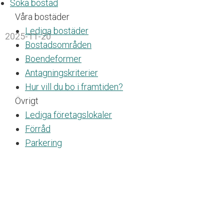
Söka bostad
n
Våra bostäder
g
l
Lediga bostäder
2025-11-20
i
Bostadsområden
g
Boendeformer
h
e
Antagningskriterier
t
Hur vill du bo i framtiden?
s
Övrigt
s
y
Lediga företagslokaler
s
Förråd
t
Parkering
e
m
.