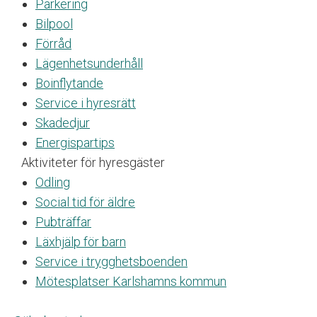
a
Parkering
t
Bilpool
s
Förråd
i
n
Lägenhetsunderhåll
n
Boinflytande
e
Service i hyresrätt
h
å
Skadedjur
l
Energispartips
l
Aktiviteter för hyresgäster
e
r
Odling
e
Social tid för äldre
t
Pubträffar
t
t
Läxhjälp för barn
i
Service i trygghetsboenden
l
Mötesplatser Karlshamns kommun
l
g
ä