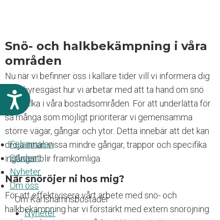
Snö- och halkbekämpning i våra
områden
Nu när vi befinner oss i kallare tider vill vi informera dig
som hyresgäst hur vi arbetar med att ta hand om snö
T
och halka i våra bostadsområden. För att underlätta för
i
l
så många som möjligt prioriterar vi gemensamma
l
större vägar, gångar och ytor. Detta innebär att det kan
g
Felanmälan
dröja innan vissa mindre gångar, trappor och specifika
ä
Student
n
ingångar blir framkomliga.
g
Nyheter
När snöröjer ni hos mig?
l
Om oss
i
För att effektivisera vårt arbete med snö- och
Om Karlshamnsbostäder
g
halkbekämpning har vi förstärkt med extern snöröjning
h
Nyheter