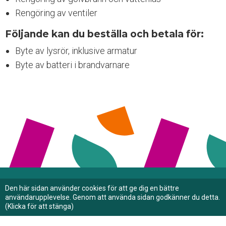
g
Rengöring av ventiler
ä
n
Följande kan du beställa och betala för:
g
l
Byte av lysrör, inklusive armatur
i
Byte av batteri i brandvarnare
g
h
e
t
Den här sidan använder cookies för att ge dig en bättre
användarupplevelse. Genom att använda sidan godkänner du detta.
(Klicka för att stänga)