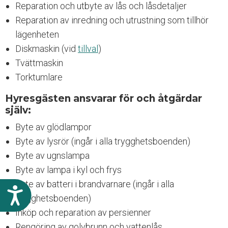
Reparation och utbyte av lås och låsdetaljer
Reparation av inredning och utrustning som tillhör
lägenheten
Diskmaskin (vid
tillval
)
Tvättmaskin
Torktumlare
Hyresgästen ansvarar för och åtgärdar
själv:
Byte av glödlampor
Byte av lysrör (ingår i alla trygghetsboenden)
Byte av ugnslampa
Byte av lampa i kyl och frys
Byte av batteri i brandvarnare (ingår i alla
T
trygghetsboenden)
i
l
Inköp och reparation av persienner
l
Rengöring av golvbrunn och vattenlås