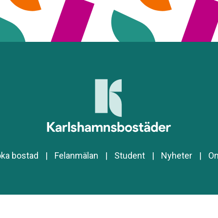
ka bostad
|
Felanmälan
|
Student
|
Nyheter
|
O