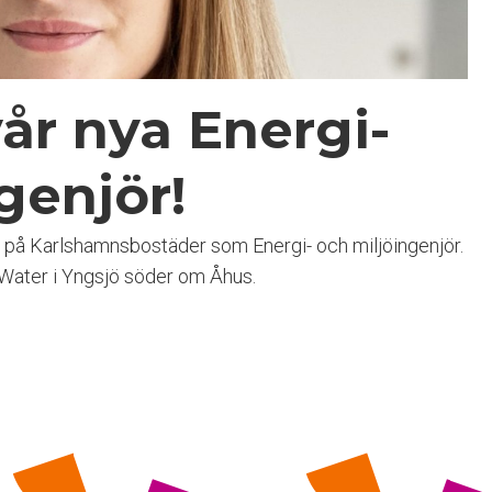
vår nya Energi-
genjör!
e på Karlshamnsbostäder som Energi- och miljöingenjör.
ater i Yngsjö söder om Åhus.