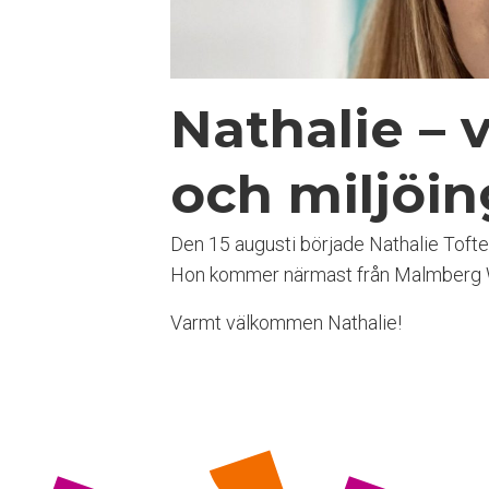
n
g
l
i
Nathalie – 
g
h
e
och miljöin
t
s
s
Den 15 augusti började Nathalie Toft
y
s
Hon kommer närmast från Malmberg W
t
e
Varmt välkommen Nathalie!
m
.
T
r
y
c
k