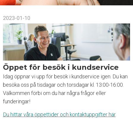
a
t
s
2023-01-10
i
n
n
e
h
å
l
l
Öppet för besök i kundservice
e
r
Idag öppnar vi upp för besök i kundservice igen. Du kan
e
besöka oss på tisdagar och torsdagar kl. 13:00-16:00.
t
Välkommen förbi om du har några frågor eller
t
t
funderingar!
i
l
Du hittar våra öppettider och kontaktuppgifter här
.
l
g
ä