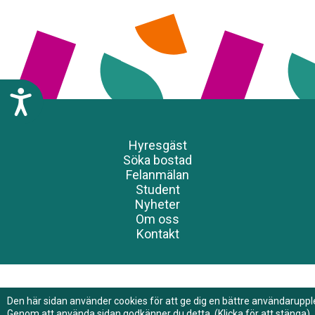
n
g
l
i
g
h
T
e
i
t
l
s
l
Hyresgäst
s
g
Söka bostad
y
ä
Felanmälan
s
n
Student
t
g
Nyheter
e
l
Om oss
m
i
Kontakt
.
g
h
e
t
Den här sidan använder cookies för att ge dig en bättre användaruppl
Genom att använda sidan godkänner du detta. (Klicka för att stänga)