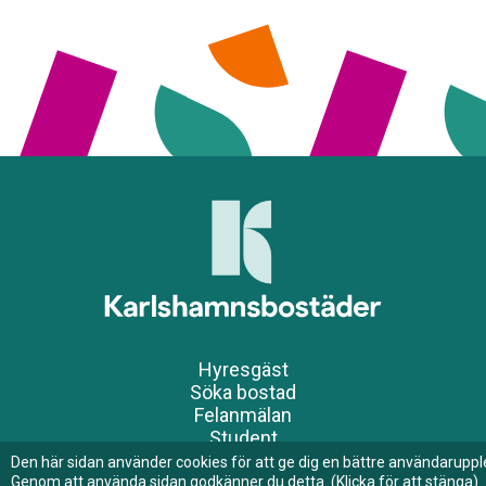
l
g
ä
n
g
l
i
g
h
e
t
Hyresgäst
Söka bostad
Felanmälan
Student
Nyheter
Den här sidan använder cookies för att ge dig en bättre användaruppl
Om oss
Genom att använda sidan godkänner du detta. (Klicka för att stänga)