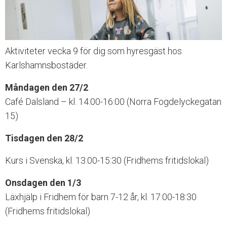
n
g
l
i
Aktiviteter vecka 9 för dig som hyresgäst hos
g
h
Karlshamnsbostäder.
e
t
Måndagen den 27/2
s
Café Dalsland – kl. 14:00-16:00 (Norra Fogdelyckegatan
s
y
15)
s
t
Tisdagen den 28/2
e
m
Kurs i Svenska, kl. 13:00-15:30 (Fridhems fritidslokal)
.
Onsdagen den 1/3
Läxhjälp i Fridhem för barn 7-12 år, kl. 17:00-18:30
(Fridhems fritidslokal)