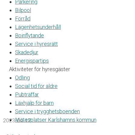
a
Parkering
t
Bilpool
s
Förråd
i
n
Lägenhetsunderhåll
n
Boinflytande
e
Service i hyresrätt
h
å
Skadedjur
l
Energispartips
l
Aktiviteter för hyresgäster
e
r
Odling
e
Social tid för äldre
t
Pubträffar
t
t
Läxhjälp för barn
i
Service i trygghetsboenden
l
Mötesplatser Karlshamns kommun
2023-04-17
l
g
ä