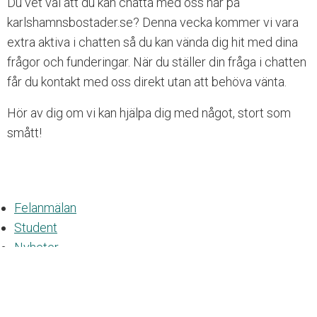
Du vet väl att du kan chatta med oss här på
l
karlshamnsbostader.se? Denna vecka kommer vi vara
g
ä
extra aktiva i chatten så du kan vända dig hit med dina
n
frågor och funderingar. När du ställer din fråga i chatten
g
får du kontakt med oss direkt utan att behöva vänta.
l
i
Hör av dig om vi kan hjälpa dig med något, stort som
g
smått!
h
e
t
Felanmälan
Student
Nyheter
Om oss
Om Karlshamnsbostäder
Nyheter