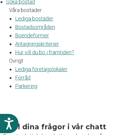
Söka bostad
n
Våra bostäder
g
l
Lediga bostäder
i
Bostadsområden
g
Boendeformer
h
e
Antagningskriterier
t
Hur vill du bo i framtiden?
s
Övrigt
s
y
Lediga företagslokaler
s
Förråd
t
Parkering
e
m
.
T
Ställ dina frågor i vår chatt
i
l