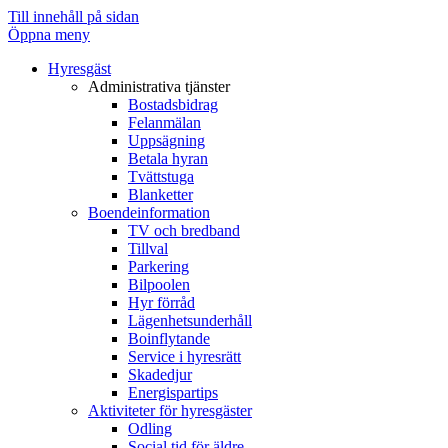
Observera:
Till innehåll på sidan
Denna
Öppna meny
webbplats
Hyresgäst
innehåller
Administrativa tjänster
ett
Bostadsbidrag
tillgänglighetssystem.
Felanmälan
Uppsägning
Betala hyran
Tvättstuga
Blanketter
Boendeinformation
TV och bredband
Tillval
Parkering
Bilpoolen
Hyr förråd
Lägenhetsunderhåll
Boinflytande
Service i hyresrätt
Skadedjur
Energispartips
Aktiviteter för hyresgäster
Odling
Social tid för äldre