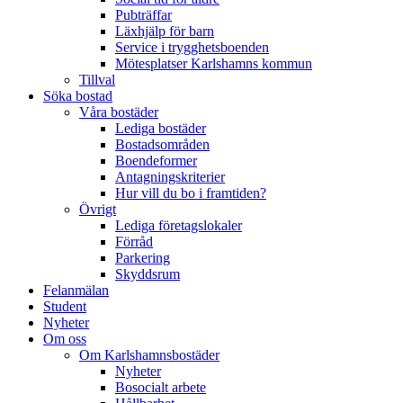
Pubträffar
Läxhjälp för barn
Service i trygghetsboenden
Mötesplatser Karlshamns kommun
Tillval
Söka bostad
Våra bostäder
Lediga bostäder
Bostadsområden
Boendeformer
Antagningskriterier
Hur vill du bo i framtiden?
Övrigt
Lediga företagslokaler
Förråd
Parkering
Skyddsrum
Felanmälan
Student
Nyheter
Om oss
Om Karlshamnsbostäder
Nyheter
Bosocialt arbete