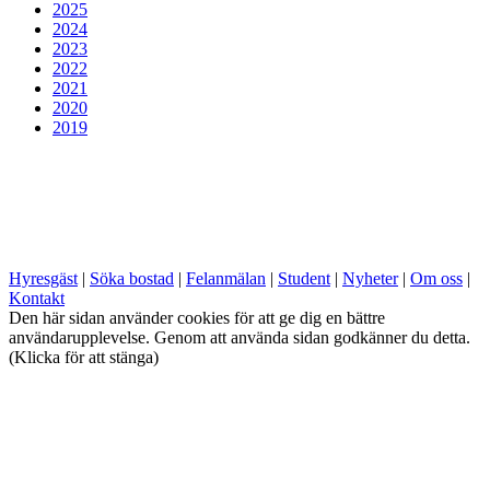
2025
2024
2023
2022
2021
2020
2019
Hyresgäst
|
Söka bostad
|
Felanmälan
|
Student
|
Nyheter
|
Om oss
|
Kontakt
Den här sidan använder cookies för att ge dig en bättre
användarupplevelse. Genom att använda sidan godkänner du detta.
(Klicka för att stänga)