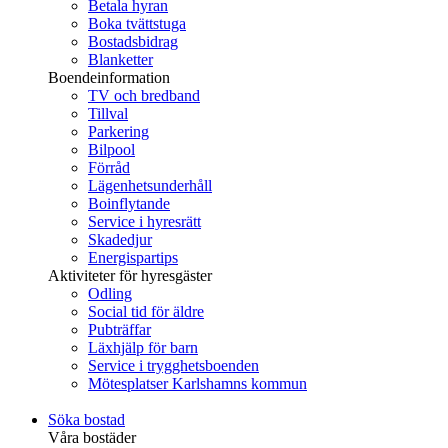
Betala hyran
Boka tvättstuga
Bostadsbidrag
Blanketter
Boendeinformation
TV och bredband
Tillval
Parkering
Bilpool
Förråd
Lägenhetsunderhåll
Boinflytande
Service i hyresrätt
Skadedjur
Energispartips
Aktiviteter för hyresgäster
Odling
Social tid för äldre
Pubträffar
Läxhjälp för barn
Service i trygghetsboenden
Mötesplatser Karlshamns kommun
Söka bostad
Våra bostäder