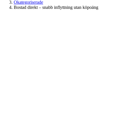
Okategoriserade
Bostad direkt – snabb inflyttning utan köpoäng