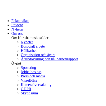
Felanmälan
Student
Nyheter
Om oss
Om Karlshamnsbostäder
Nyheter
Bosocialt arbete
Hållbarhet
Organisation och ägare
Årsredovisning och hållbarhetsrapport
Övrigt
Sponsring
Jobba hos oss
Press och media
Visselblåsa
Kameraövervakning
GDPR
Skyddsrum