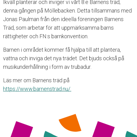
Ikväll planterar och inviger vi vårt 8:e Barnens träd,
n
denna gången på Möllebacken. Detta tillsammans med
g
l
Jonas Paulman från den ideella föreningen Barnens
i
Träd, som arbetar för att uppmärksamma barns
g
rättigheter och FN:s barnkonvention.
h
e
Barnen i området kommer få hjälpa till att plantera,
t
s
vattna och inviga det nya trädet. Det bjuds också på
s
musikunderhållning i form av trubadur.
y
s
Läs mer om Barnens träd på
t
e
https://www.barnenstrad.nu/.
m
.