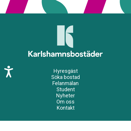
T
Hyresgäst
i
Söka bostad
l
Felanmälan
l
Student
g
Nyheter
ä
Om oss
n
Kontakt
g
l
i