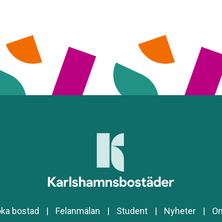
ka bostad
|
Felanmälan
|
Student
|
Nyheter
|
O