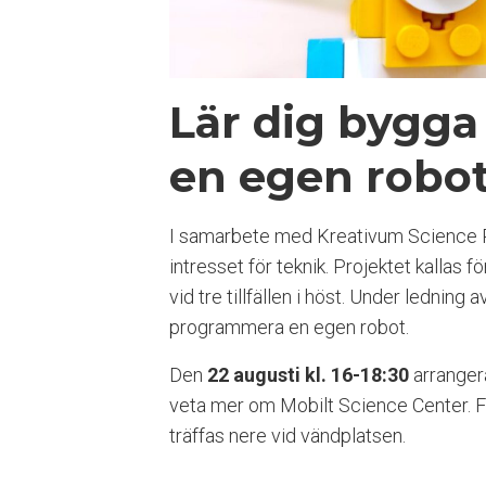
n
g
l
i
Lär dig bygg
g
h
e
en egen robo
t
s
s
I samarbete med Kreativum Science Par
y
intresset för teknik. Projektet kalla
s
t
vid tre tillfällen i höst. Under lednin
e
programmera en egen robot.
m
.
Den
22 augusti
kl.
16-18:30
arrangera
T
veta mer om Mobilt Science Center. Fö
r
y
träffas nere vid vändplatsen.
c
k