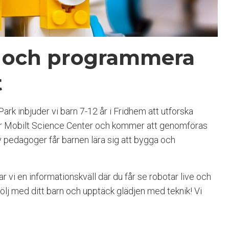
a och programmera
t
k inbjuder vi barn 7-12 år i Fridhem att utforska
s för Mobilt Science Center och kommer att genomföras
g av pedagoger får barnen lära sig att bygga och
r vi en informationskväll där du får se robotar live och
lj med ditt barn och upptäck glädjen med teknik! Vi