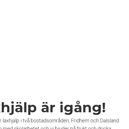
hjälp är igång!
er läxhjälp i två bostadsområden, Fridhem och Dalsland.
lp med skolarbetet och vi bjuder på frukt och dricka.