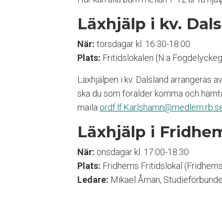
n
g
Läxhjälp i kv. Dal
l
i
När:
torsdagar kl. 16:30-18:00
g
Plats:
Fritidslokalen (N:a Fogdelycke
h
e
Läxhjälpen i kv. Dalsland arrangeras a
t
s
ska du som förälder komma och hämta 
s
maila
ordf.lf.Karlshamn@medlem.rb.s
y
s
Läxhjälp i Fridhe
t
e
När:
onsdagar kl. 17:00-18:30
m
.
Plats:
Fridhems Fritidslokal (Fridhem
T
Ledare:
Mikael Åman, Studieförbunde
r
y
c
k