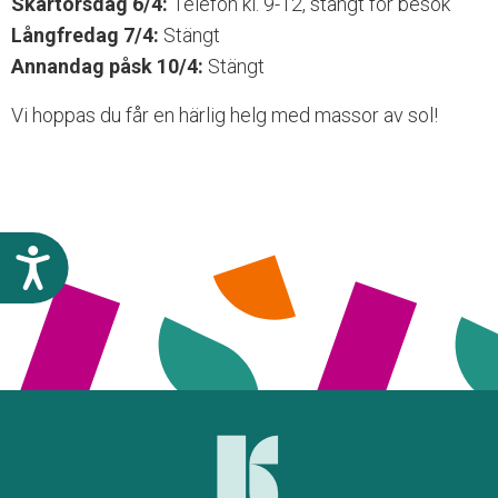
Skärtorsdag 6/4:
Telefon kl. 9-12, stängt för besök
n
Långfredag 7/4:
Stängt
g
l
Annandag påsk 10/4:
Stängt
i
g
Vi hoppas du får en härlig helg med massor av sol!
h
e
t
s
s
y
T
s
i
t
l
e
l
m
g
.
ä
n
g
l
i
g